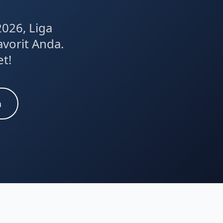
026, Liga
vorit Anda.
et!
n