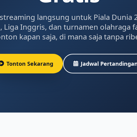
 streaming langsung untuk Piala Dunia 2
 Liga Inggris, dan turnamen olahraga fa
nton kapan saja, di mana saja tanpa rib
Tonton Sekarang
Jadwal Pertandinga