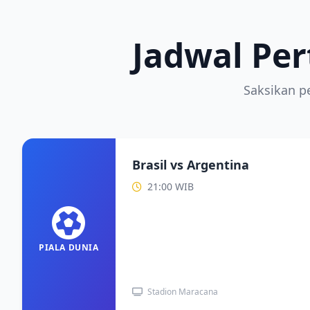
Jadwal Pe
Saksikan p
Brasil vs Argentina
21:00 WIB
PIALA DUNIA
Stadion Maracana