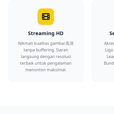
Streaming HD
S
Nikmati kualitas gambar高清
Akses
tanpa buffering. Siaran
Liga
langsung dengan resolusi
Leag
terbaik untuk pengalaman
Bund
menonton maksimal.