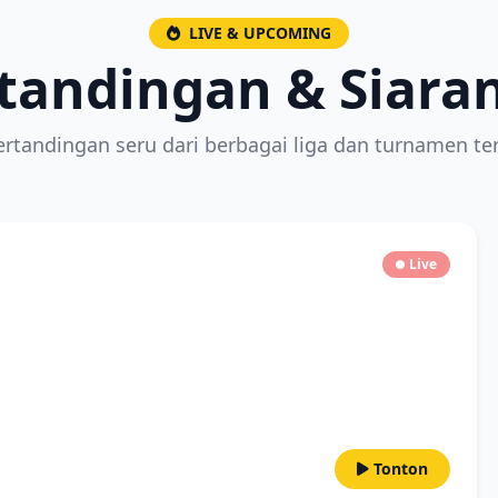
LIVE & UPCOMING
rtandingan & Siara
ertandingan seru dari berbagai liga dan turnamen ter
Live
Tonton