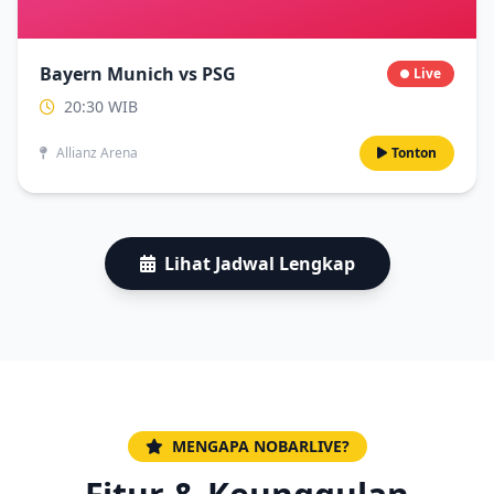
Bayern Munich vs PSG
Live
20:30 WIB
Allianz Arena
Tonton
Lihat Jadwal Lengkap
MENGAPA NOBARLIVE?