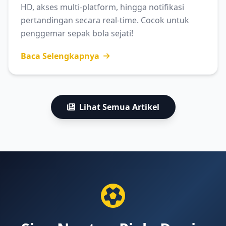
HD, akses multi-platform, hingga notifikasi
pertandingan secara real-time. Cocok untuk
penggemar sepak bola sejati!
Baca Selengkapnya
Lihat Semua Artikel