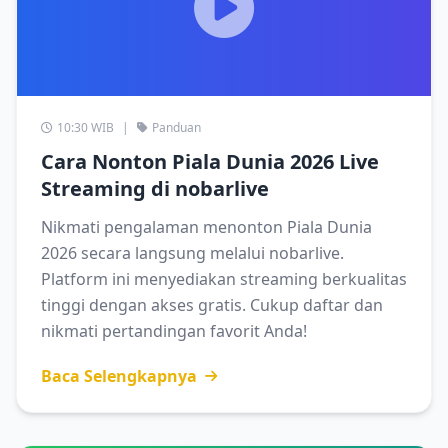
10:30 WIB
|
Panduan
Cara Nonton Piala Dunia 2026 Live
Streaming di nobarlive
Nikmati pengalaman menonton Piala Dunia
2026 secara langsung melalui nobarlive.
Platform ini menyediakan streaming berkualitas
tinggi dengan akses gratis. Cukup daftar dan
nikmati pertandingan favorit Anda!
Baca Selengkapnya