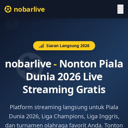
nobarlive
Siaran Langsung 2026
nobarlive
-
Nonton Piala
Dunia 2026 Live
Streaming Gratis
Platform streaming langsung untuk Piala
Dunia 2026, Liga Champions, Liga Inggris,
dan turnamen olahraga favorit Anda. Tonton