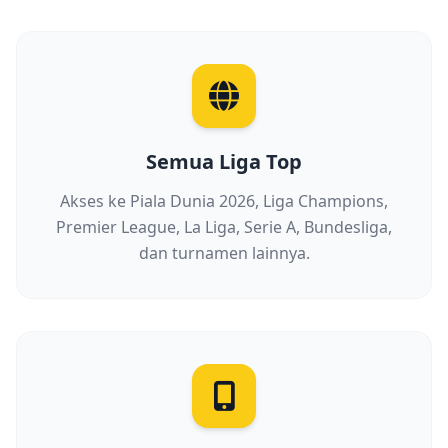
Semua Liga Top
Akses ke Piala Dunia 2026, Liga Champions,
Premier League, La Liga, Serie A, Bundesliga,
dan turnamen lainnya.