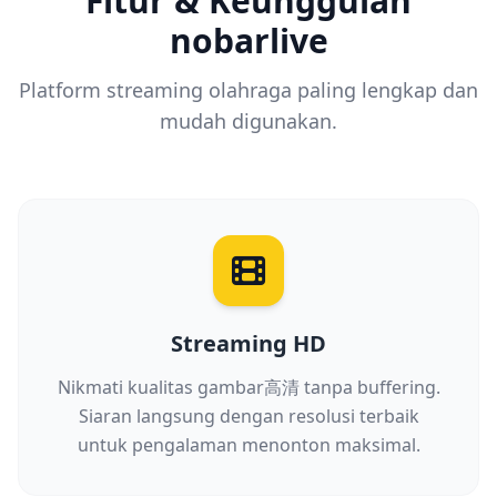
Fitur & Keunggulan
nobarlive
Platform streaming olahraga paling lengkap dan
mudah digunakan.
Streaming HD
Nikmati kualitas gambar高清 tanpa buffering.
Siaran langsung dengan resolusi terbaik
untuk pengalaman menonton maksimal.