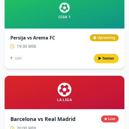
LIGA 1
Persija vs Arema FC
Upcoming
19:30 WIB
GBK
Tonton
LA LIGA
Barcelona vs Real Madrid
Live
20:00 WIB